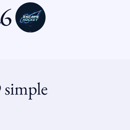
26
 simple