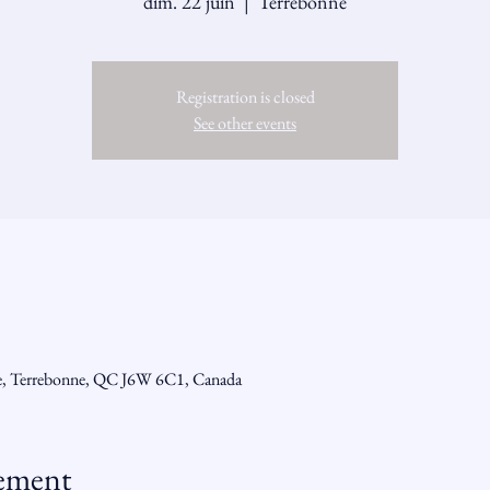
dim. 22 juin
  |  
Terrebonne
Registration is closed
See other events
e, Terrebonne, QC J6W 6C1, Canada
nement